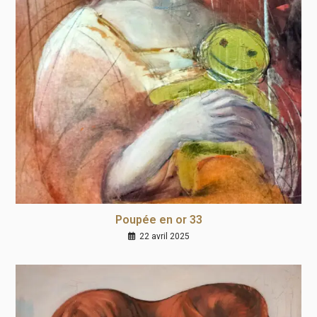
Poupée en or 33
22 avril 2025