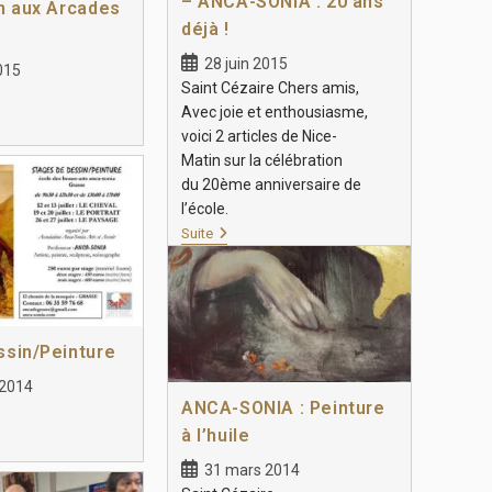
– ANCA-SONIA : 20 ans
n aux Arcades
déjà !
28 juin 2015
015
Saint Cézaire Chers amis,
Avec joie et enthousiasme,
voici 2 articles de Nice-
Matin sur la célébration
du 20ème anniversaire de
l’école.
Suite
ssin/Peinture
t 2014
ANCA-SONIA : Peinture
à l’huile
31 mars 2014