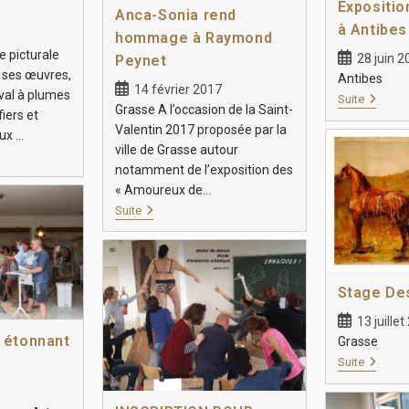
Expositio
Anca-Sonia rend
à Antibes
hommage à Raymond
e picturale
28 juin 2
Peynet
 ses œuvres,
Antibes
14 février 2017
eval à plumes
Suite
Grasse A l’occasion de la Saint-
fiers et
Valentin 2017 proposée par la
aux …
ville de Grasse autour
notamment de l’exposition des
« Amoureux de…
Suite
Stage De
13 juille
 étonnant
Grasse
Suite