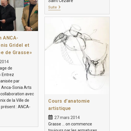
Saint Cézaire
Suite
on ANCA-
nis Gridel et
pe de Grasse»
 2014
sage de
« Entrez
ganisée par
n Anca-Sonia Arts
 collaboration avec
ix de la Ville de
Cours d’anatomie
t présent : ANCA-
artistique
27 mars 2014
Grasse … on commence
toujours par les armatures…