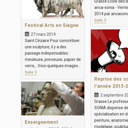
Grasse Ecole des 
anca-sonia - Vern
2014 par ancasoni
Suite
Festival Arts en Siagne
27 mars 2014
Saint Cézaire Pour concrétiser
une sculpture, il y a des
passage indispensables :
meuleuse, ponceuse, papier de
verre,…Voici quelques images…
Suite
Reprise des c
l’année 2013-
2 septembre 2
Grasse Le profes
SONIA dispense de
spécialisation en d
peinture, anatomie
Enseignement
modelage, sculptu