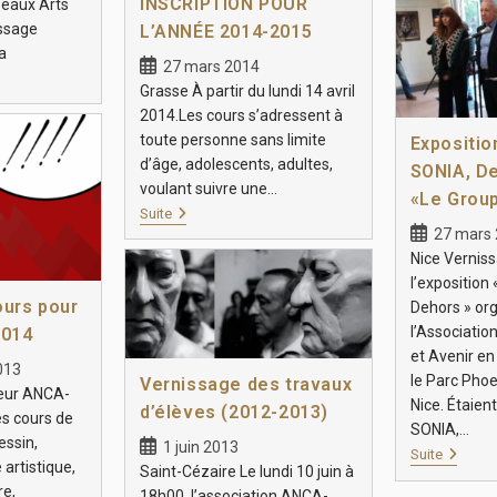
INSCRIPTION POUR
Beaux Arts
issage
L’ANNÉE 2014-2015
a
27 mars 2014
Grasse À partir du lundi 14 avril
2014.Les cours s’adressent à
toute personne sans limite
Expositi
d’âge, adolescents, adultes,
SONIA, De
voulant suivre une…
«Le Grou
Suite
27 mars
Nice Vernis
l’exposition 
ours pour
Dehors » or
l’Associatio
2014
et Avenir en
013
le Parc Phoen
Vernissage des travaux
seur ANCA-
Nice. Étaien
d’élèves (2012-2013)
s cours de
SONIA,…
essin,
1 juin 2013
Suite
 artistique,
Saint-Cézaire Le lundi 10 juin à
re,
18h00, l’association ANCA-